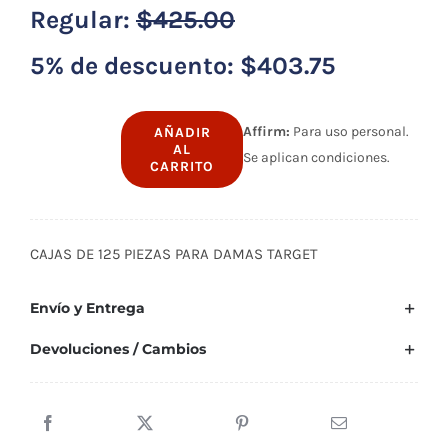
Regular:
$
425.00
5% de descuento:
$
403.75
Affirm:
Para uso personal.
AÑADIR
AL
Se aplican condiciones.
125
CARRITO
piezas
para
damas
CAJAS DE 125 PIEZAS PARA DAMAS TARGET
cantidad
Envío y Entrega
Devoluciones / Cambios