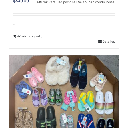
$
540.00
Affirm:
Para uso personal. Se aplican condiciones.
-
Añadir al carrito
Detalles