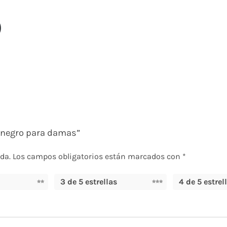
)
t negro para damas”
da.
Los campos obligatorios están marcados con
*
3 de 5 estrellas
4 de 5 estrel