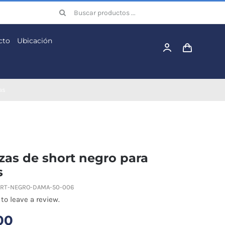
Buscar:
cto
Ubicación
as
zas de short negro para
s
RT-NEGRO-DAMA-50-006
 to leave a review.
00