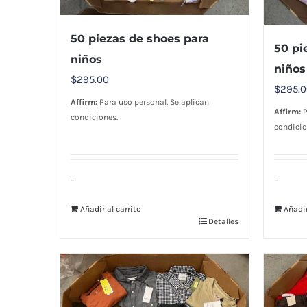
50 piezas de shoes para
50 pi
niños
niños
$
295.00
$
295.
Affirm:
Para uso personal. Se aplican
Affirm:
P
condiciones.
condicio
-
-
Añadir al carrito
Añadir
Detalles