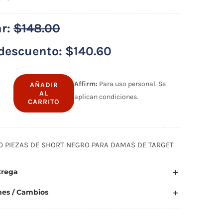
ar:
$
148.00
descuento:
$
140.60
Affirm:
Para uso personal. Se
AÑADIR
AL
aplican condiciones.
CARRITO
as
50 PIEZAS DE SHORT NEGRO PARA DAMAS DE TARGET
o
trega
as
nes / Cambios
idad