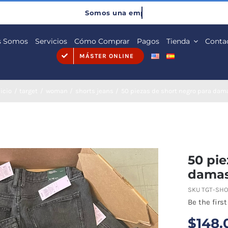
s Somos
Servicios
Cómo Comprar
Pagos
Tienda
Conta
MÁSTER ONLINE
nicio
target
woman
shorts jeans
50 piezas de short negro para dam
50 pie
dama
SKU
TGT-SHO
Be the first
$
148.