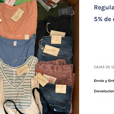
Regul
5% de 
125
piez
para
dam
CAJAS DE 1
cant
Envío y En
Devolucio