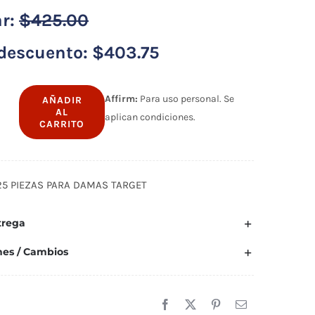
ar:
$
425.00
descuento:
$
403.75
Affirm:
Para uso personal. Se
AÑADIR
AL
aplican condiciones.
CARRITO
as
as
25 PIEZAS PARA DAMAS TARGET
idad
trega
nes / Cambios