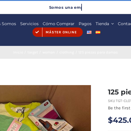
s Somos
Servicios
Cómo Comprar
Pagos
Tienda
Conta
MÁSTER ONLINE
Inicio
target
woman
clothing
125 piezas para damas
125 p
SKU
TGT-CLO
Be the first
$
425.