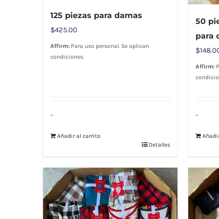
125 piezas para damas
50 pi
$
425.00
para
Affirm:
Para uso personal. Se aplican
$
148.0
condiciones.
Affirm:
P
condicio
-
-
Añadir al carrito
Añadir
Detalles