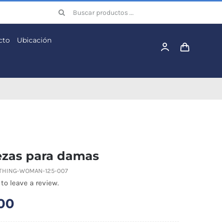
Buscar:
cto
Ubicación
iezas para damas
THING-WOMAN-125-007
 to leave a review.
00