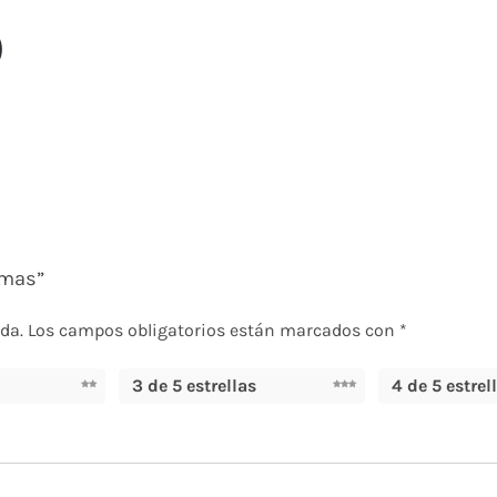
)
amas”
da.
Los campos obligatorios están marcados con
*
3 de 5 estrellas
4 de 5 estrel