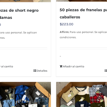
50 piezas de franelas p
ezas de short negro
caballeros
 damas
$
223.00
0
Affirm:
Para uso personal. Se aplica
ara uso personal. Se aplican
condiciones.
nes.
-
 al carrito
Añadir al carrito
Detalles