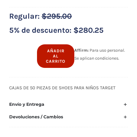
Regular:
$
295.00
5% de descuento:
$
280.25
Affirm:
Para uso personal.
AÑADIR
AL
Se aplican condiciones.
50
CARRITO
piezas
de
shoes
CAJAS DE 50 PIEZAS DE SHOES PARA NIÑOS TARGET
para
niños
Envío y Entrega
cantidad
Devoluciones / Cambios