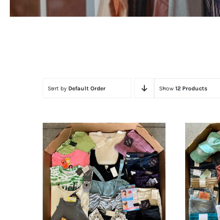
Sort by
Default Order
Show
12 Products