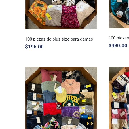
100 piezas
100 piezas de plus size para damas
$
490.00
$
195.00
100 piezas de plus size
100 pi
para damas