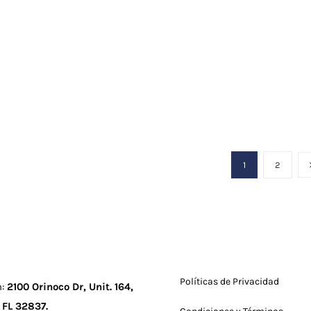
1
2
Políticas de Privacidad
n:
2100 Orinoco Dr, Unit. 164,
 FL 32837
.