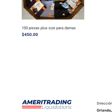
100 piezas plus size para damas
$
450.00
100 piezas plus size para
damas
Direcció
Orlando,