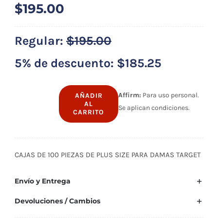
$
195.00
Regular:
$
195.00
5% de descuento:
$
185.25
Affirm:
Para uso personal.
AÑADIR
AL
Se aplican condiciones.
100
CARRITO
piezas
de
plus
CAJAS DE 100 PIEZAS DE PLUS SIZE PARA DAMAS TARGET
size
para
Envío y Entrega
damas
Devoluciones / Cambios
cantidad