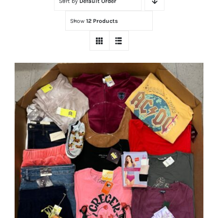
Sort by
Default Order
Tienda
Show
12 Products
Contacto
Ubicación
Máster Online