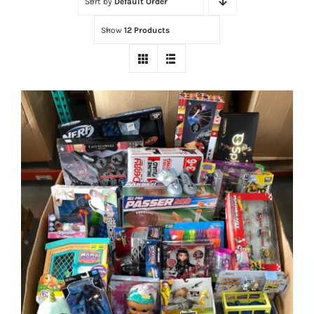
Sort by
Default Order
Tienda
Show
12 Products
Contacto
Ubicación
Máster Online