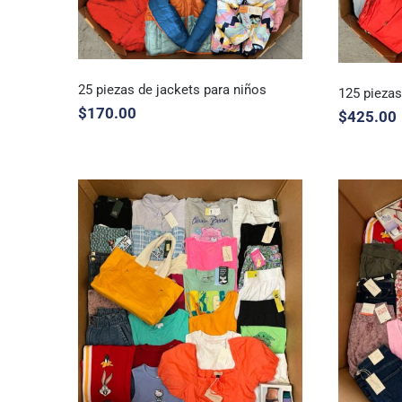
25 piezas de jackets para niños
125 pieza
$
170.00
$
425.00
25 piezas de jackets para
125
niños