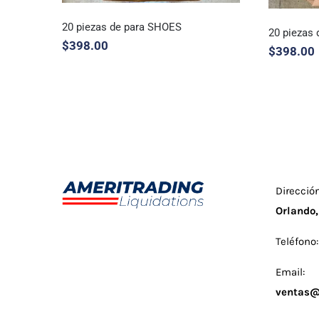
20 piezas de para SHOES
20 piezas
$
398.00
$
398.00
20 piezas de para SHOES
20 pi
Direcció
Orlando,
Teléfono
Email:
ventas@