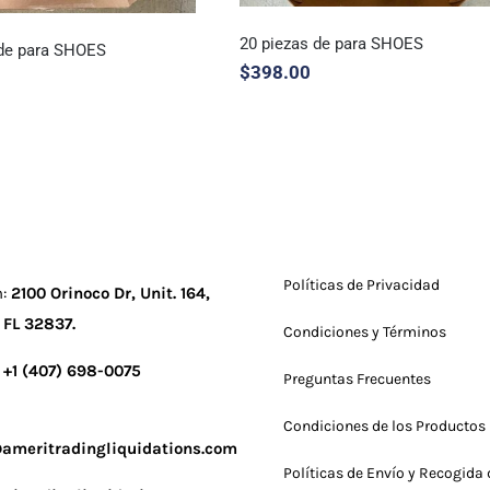
20 piezas de para SHOES
 de para SHOES
$
398.00
20 piezas de para SHOES
ezas de para SHOES
Políticas de Privacidad
n:
2100 Orinoco Dr, Unit. 164,
 FL 32837
.
Condiciones y Términos
:
+1 (407) 698-0075
Preguntas Frecuentes
Condiciones de los Productos
ameritradingliquidations.com
Políticas de Envío y Recogida 