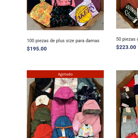
50 piezas 
100 piezas de plus size para damas
$
223.00
$
195.00
50 pi
100 piezas de plus size
Agotado
para damas