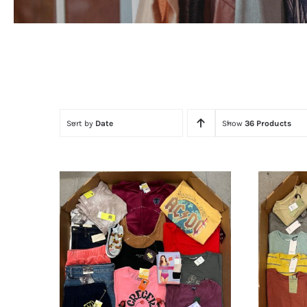
Sort by
Date
Show
36 Products