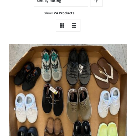
Sort by
Rating
Tienda
Show
24 Products
Contacto
Ubicación
Máster Online