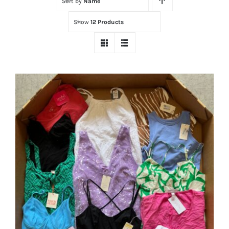
Sort by
Name
Tienda
Show
12 Products
Contacto
Ubicación
Máster Online