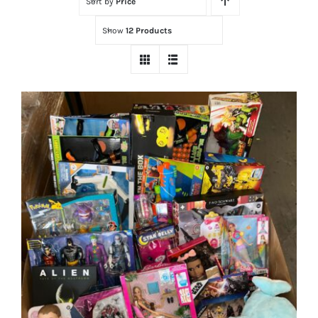
Sort by
Price
Tienda
Show
12 Products
Contacto
Ubicación
Máster Online